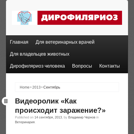
Главная
Для ветеринарных врачей
Для владельцев животных
Дирофиляриоз человека
Вопросы
Контакты
Home
2013
Сентябрь
Видеоролик «Как
происходит заражение?»
Published on
14 сентября, 2013
, by
Владимир Чернов
in
Ветеринария
.